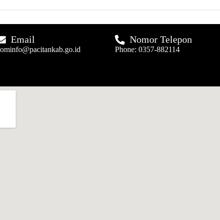
Email
Nomor Telepon
ominfo@pacitankab.go.id
Phone: 0357-882114